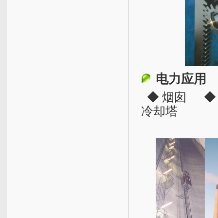
电力应用
◆ 烟囱 ◆
冷却塔