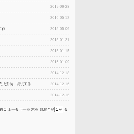
2019-06-28
2016-05-12
工作
2015-05-06
2015-01-21
2015-01-15
2015-01-09
2014-12-18
完成安装、调试工作
2014-12-16
2014-12-16
首页
上一页
下一页
末页
跳转至第
页