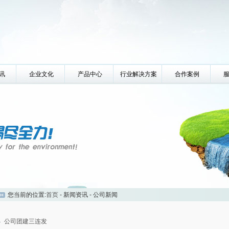
讯
企业文化
产品中心
行业解决方案
合作案例
您当前的位置:
首页
- 新闻资讯 - 公司新闻
公司团建三连发