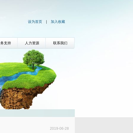
设为首页
|
加入收藏
服务支持
人力资源
联系我们
2019-06-28